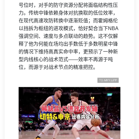
号位时，对手的防守资源分配将面临结构性压
力。传统中锋依赖身体对抗换取的低位效率，
在现代高速攻防转换中逐渐贬值；而霍姆格伦
以挡拆为枢纽的进攻模式，恰好契合当下NBA
强调空间、速度与多点联动的趋势。这不仅解
释了他为何能在场均出手数低于多数明星中锋
的情况下维持高真实命中率，更预示了一种新
型内线核心的战术范式——效率不再源于吨
位，而源于对战术节点的精准把控。