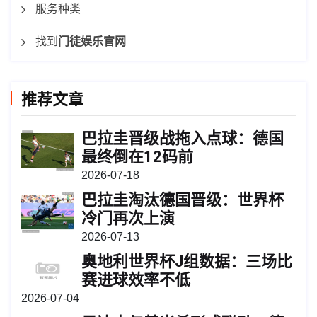
服务种类
找到
门徒娱乐官网
推荐文章
巴拉圭晋级战拖入点球：德国
最终倒在12码前
2026-07-18
巴拉圭淘汰德国晋级：世界杯
冷门再次上演
2026-07-13
奥地利世界杯J组数据：三场比
赛进球效率不低
2026-07-04