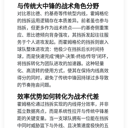
与传统大中锋的战术角色分野
对比恩比德、约基奇等传统型内线，霍姆格伦
的挡拆运用逻辑存在本质差异。前者虽也参与
挡拆，但更多作为战术终点——约基奇侧重策
应、恩比德倾向背身强攻，其挡拆发起往往服
务于个人进攻发起。而霍姆格伦的挡拆则嵌入
球队整体进攻流：他极少在挡拆后长时间持
球，而是快速完成“掩护-决策-终结/传导”闭环，
将挡拆转化为团队进攻的加速器。这种轻量
化、高流转的使用方式，使其在保持内线高效
得分的同时，避免了传统中锋因持球过多导致
的节奏拖沓问题。
效率优势如何转化为战术代差
霍姆格伦通过挡拆实现的内线得分效率，并非
孤立数据亮点，而是系统性拉开与传统中锋差
距的关键变量。当一支球队拥有一位能在挡拆
中同时威胁篮下与外线、且决策速度极快的五