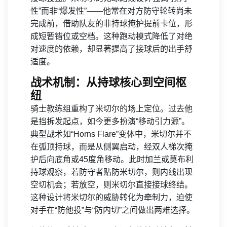
性”而非“爆发性”——他常在对方防守轮转尚未
完成前，借助队友的非持球掩护提前卡位，形
成短暂错位或空档。这种跑动模式降低了对绝
对速度的依赖，却显著提高了接球后的出手舒
适度。
战术机制：从持球核心到空间枢
纽
骑士教练组重构了米切尔的场上定位。过去他
是挡拆发起点，如今更多扮演“移动引力源”。
典型战术如“Horns Flare”变体中，米切尔并不
在弧顶持球，而是从侧翼启动，经双人梯次掩
护后向底角或45度角移动。此时加兰或莫布利
持球观察，若防守者贴防米切尔，则内线出现
空切机会；若放空，则米切尔直接接球终结。
这种设计将米切尔的威胁转化为牵制力，迫使
对手在“防他投”与“防内切”之间做出两难选择。