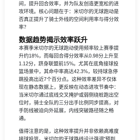
间，提升回合效率，并为队友创造更宽松的进
攻环境。核心问题在于：米切尔的无球跑动是
否真正提升了骑士外线的空间利用率与得分效
率？
数据趋势揭示效率跃升
本赛季米切尔的无球跑动使用频率较上赛季提
升约18%，而每回合得分效率从0.98分上升至
1.12分，跻身联盟前15%。尤其在底角接球投
篮场景中，其命中率高达42.3%，较持球急停
跳投高出近7个百分点。这种效率差异不仅体
现在静态数据上，更反映在动态进攻节奏中：
当米切尔通过底线交叉掩护或弱侧绕桩跑出空
位时，骑士全队的三分出手比例同步提高，对
手防线被迫向外延展，内线突破路径随之畅
通。
值得注意的是，这种效率提升并非依赖高难度
接球投篮。米切尔的无球路线设计强调“预判