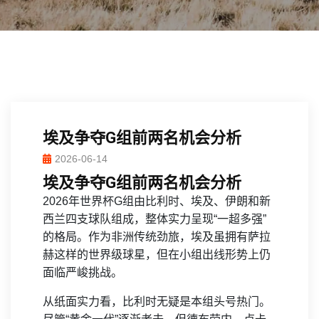
埃及争夺G组前两名机会分析
2026-06-14
埃及争夺G组前两名机会分析
2026年世界杯G组由比利时、埃及、伊朗和新
西兰四支球队组成，整体实力呈现“一超多强”
的格局。作为非洲传统劲旅，埃及虽拥有萨拉
赫这样的世界级球星，但在小组出线形势上仍
面临严峻挑战。
从纸面实力看，比利时无疑是本组头号热门。