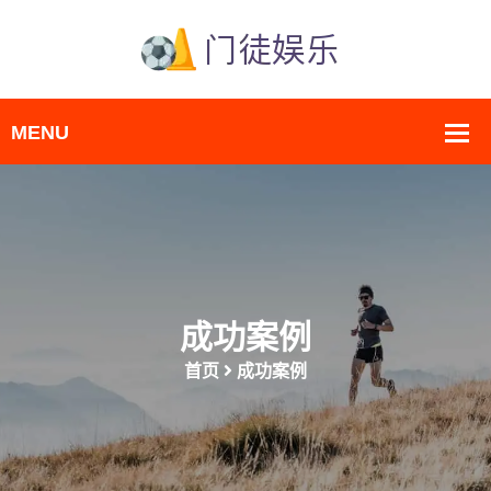
成功案例
首页
成功案例