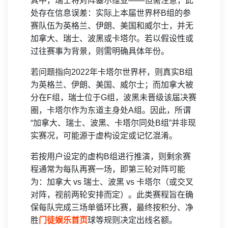
其中，瑞士将对阵塞尔维亚——但需注意，此
处存在信息误差：实际上本届世界杯B组的参
赛队伍为英格兰、伊朗、美国和威尔士，并无
加拿大、瑞士、波黑或卡塔尔。若以假设性或
过往赛事为背景，则需明确具体年份。
若问题指向2022年卡塔尔世界杯，则真实B组
为英格兰、伊朗、美国、威尔士；而加拿大被
分在F组，瑞士位于G组，波黑未晋级该届决赛
圈，卡塔尔作为东道主身处A组。因此，所谓
“加拿大、瑞士、波黑、卡塔尔同处B组”并非现
实赛况，可能源于虚构设定或记忆混淆。
若按用户设定的虚构B组进行推演，则剩余赛
程通常为每队再赛一场，即第三轮对阵可能
为：加拿大 vs 瑞士、波黑 vs 卡塔尔（或交叉
对阵，视前两轮安排而定）。此类赛程旨在确
保每队完成三场单循环比赛，最终按积分、净
胜
门徒娱乐首页
球等规则决定出线名额。