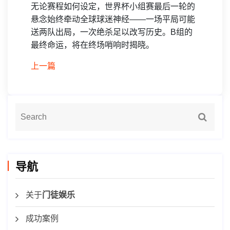
无论赛程如何设定，世界杯小组赛最后一轮的
悬念始终牵动全球球迷神经——一场平局可能
送两队出局，一次绝杀足以改写历史。B组的
最终命运，将在终场哨响时揭晓。
上一篇
导航
关于
门徒娱乐
成功案例