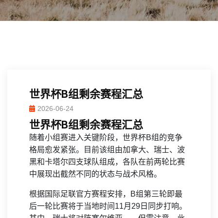
世界杯B组剩余赛程汇总
2026-06-24
世界杯B组剩余赛程汇总
随着小组赛进入关键阶段，世界杯B组的竞争
格局愈发紧张。目前该组由加拿大、瑞士、波
黑和卡塔尔四支球队组成，各队在前两轮比赛
中展现出截然不同的状态与战术风格。
根据国际足联官方赛程安排，B组第三轮即最
后一轮比赛将于当地时间11月29日同步打响。