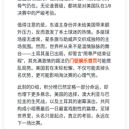
骨气仍在。无论谁晋级，都将是对美国队在1/8
决赛中的严峻考验。
值得注意的是，东道主身份并未给美国带来额
外压力，反而激发了本土球迷的热情。多座球
场座无虚席，星条旗与助威声交织成独特的主
场氛围。然而，世界杯从来不是温情脉脉的舞
台——土耳其虽已出局，却誓言“用尊严结束征
程”，其充满激情的踢法仍
门徒娱乐首页
可能搅
乱局势。美国若在末轮松懈，不仅可能丢掉头
名优势，更可能影响淘汰赛的心理气势。
此刻的D组，积分榜已然定格一部分命运，却
也埋下更多悬念。美国的选择，澳大利亚与巴
拉圭的生死战，以及土耳其的谢幕演出，共同
构成小组赛最后一日最富戏剧性的篇章。足球
世界里，头名只是起点，真正的考验，永远在
下一场比赛。