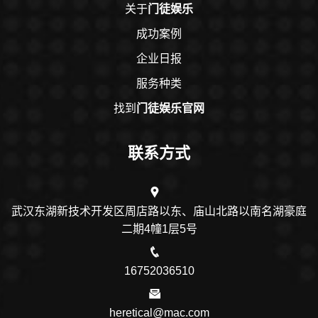
关于
门徒娱乐
成功案例
企业日报
服务种类
找到
门徒娱乐官网
联系方式
武汉东湖新技术开发区周店路以东、庙山北路以南名湖豪庭
二期4幢1层5号
16752036510
heretical@mac.com