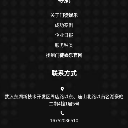
关于
门徒娱乐
成功案例
企业日报
服务种类
找到
门徒娱乐官网
联系方式
武汉东湖新技术开发区周店路以东、庙山北路以南名湖豪庭
二期4幢1层5号
16752036510