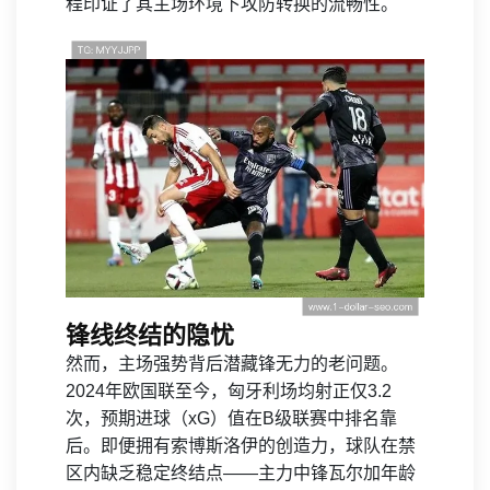
程印证了其主场环境下攻防转换的流畅性。
锋线终结的隐忧
然而，主场强势背后潜藏锋无力的老问题。
2024年欧国联至今，匈牙利场均射正仅3.2
次，预期进球（xG）值在B级联赛中排名靠
后。即便拥有索博斯洛伊的创造力，球队在禁
区内缺乏稳定终结点——主力中锋瓦尔加年龄