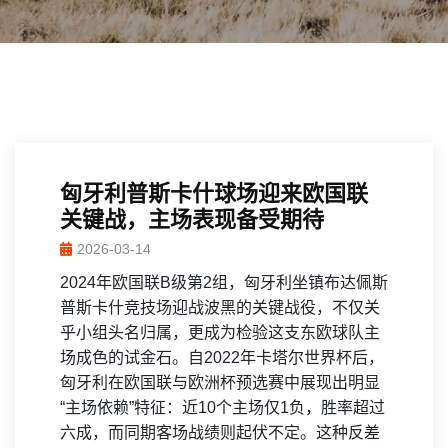
匈牙利普斯卡什球场迎来欧国联
关键战，主场表现备受期待
2026-03-14
2024年欧国联B级第2组，匈牙利坐镇布达佩斯
普斯卡什竞技场迎战波黑的关键战役，不仅关
乎小组头名归属，更成为检验这支东欧球队主
场成色的试金石。自2022年卡塔尔世界杯后，
匈牙利在欧国联与欧洲杯预选赛中展现出明显
“主场依赖”特征：近10个主场仅1负，胜率超过
六成，而同期客场战绩则起伏不定。这种反差