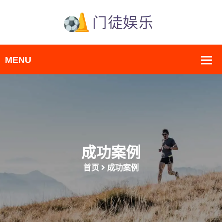
成功案例
首页
成功案例