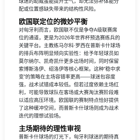
球迷的助威虽能提升士气，却无法弥补体能分
配或位置感缺失带来的结构性风险。
欧国联定位的微妙平衡
对匈牙利而言，欧国联不仅是争夺A级联赛席
位的通道，更是为2026年世界杯预选赛练兵的
关键平台。主教练马尔科·罗西在普斯卡什球场
的排兵布阵明显倾向实验性：给予年轻球员如
莫尔纳尔、凯奇凯什更多出场时间，同时保留
索博斯洛伊、绍洛伊等核心框架。这种“稳中求
变”的策略在主场容错率更高——球迷包容度
强，战术试错成本较低。但若过度依赖主场红
利，可能导致球队在客场或大赛淘汰赛阶段难
以适应高压环境。欧国联的赛制特点恰好提供
了这种缓冲空间，而普斯卡什球场则成为战术
迭代的理想试验场。
主场期待的理性审视
普斯卡什球场的灯光下，匈牙利球迷的期待真