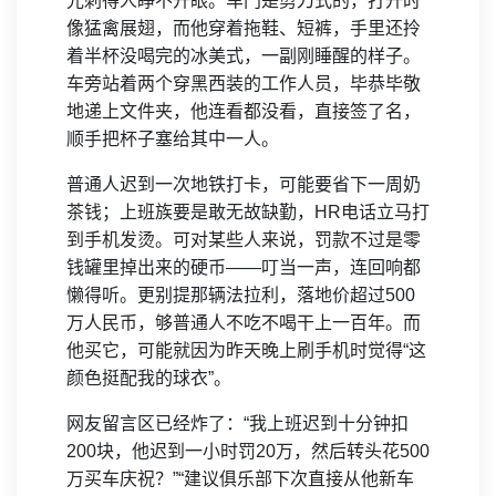
光刺得人睁不开眼。车门是剪刀式的，打开时
像猛禽展翅，而他穿着拖鞋、短裤，手里还拎
着半杯没喝完的冰美式，一副刚睡醒的样子。
车旁站着两个穿黑西装的工作人员，毕恭毕敬
地递上文件夹，他连看都没看，直接签了名，
顺手把杯子塞给其中一人。
普通人迟到一次地铁打卡，可能要省下一周奶
茶钱；上班族要是敢无故缺勤，HR电话立马打
到手机发烫。可对某些人来说，罚款不过是零
钱罐里掉出来的硬币——叮当一声，连回响都
懒得听。更别提那辆法拉利，落地价超过500
万人民币，够普通人不吃不喝干上一百年。而
他买它，可能就因为昨天晚上刷手机时觉得“这
颜色挺配我的球衣”。
网友留言区已经炸了：“我上班迟到十分钟扣
200块，他迟到一小时罚20万，然后转头花500
万买车庆祝？”“建议俱乐部下次直接从他新车