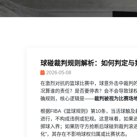
球碰裁判规则解析：如何判定与
2026-05-08
在激烈对抗的篮球比赛中，球意外击中裁判
况算谁的责任？是否要停表？会不会导致球权
确规则，核心逻辑是——
裁判被视为比赛场
根据FIBA《篮球规则》第10条，当活球
进行，不构成违例或犯规。这意味着，如果
掷球入界；如果防守方抢断后球碰到裁判滚进
化”，其存在不影响球权归属或比赛状态。