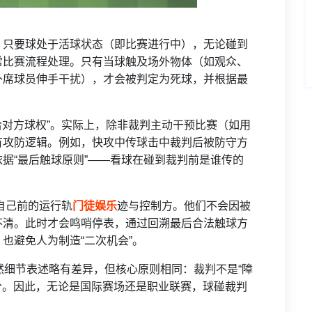
。只要球处于活球状态（即比赛进行中），无论碰到
常比赛流程处理。只有当球触及场外物体（如观众、
补席球员伸手干扰），才会被判定为死球，并根据最
给对方球权”。实际上，除非裁判主动干预比赛（如用
有攻防逻辑。例如，快攻中传球击中裁判后被防守方
据“最后触球原则”——看球在碰到裁判前是谁传的
自己前的运行轨
门徒娱乐
迹与控制方。他们不会因被
不清。此时才会鸣哨停表，通过回溯最后合法触球方
也避免人为制造“二次机会”。
然细节表述略有差异，但核心原则相同：裁判不是“障
部分。因此，无论是国际赛场还是职业联赛，球碰裁判