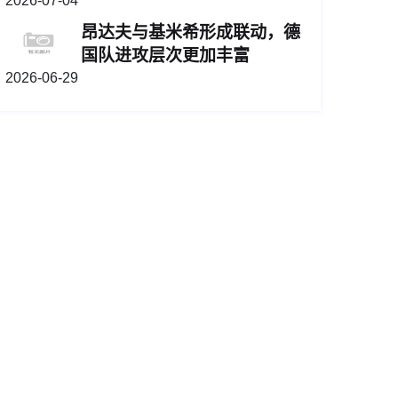
2026-07-04
昂达夫与基米希形成联动，德
国队进攻层次更加丰富
2026-06-29