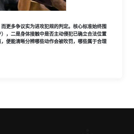
，而更多争议实为进攻犯规的判定。核心标准始终围
步），二是身体接触中是否主动侵犯已确立合法位置
点，便能清晰分辨哪些动作会被吹罚，哪些属于合理