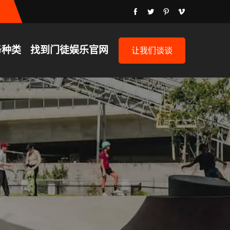
务种类
找到
门徒娱乐官网
让我们谈谈