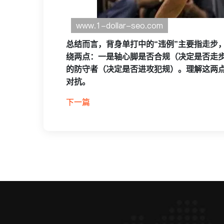
总结而言，背身单打中的“违例”主要指走步
绕两点：一是轴心脚是否合规（决定是否走
的防守者（决定是否进攻犯规）。理解这两
对抗。
下一篇