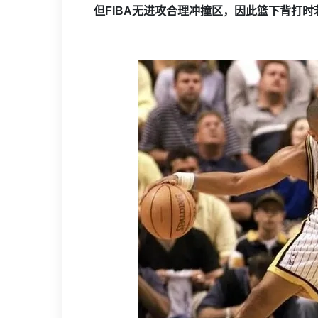
但FIBA无进攻合理冲撞区，因此篮下背打