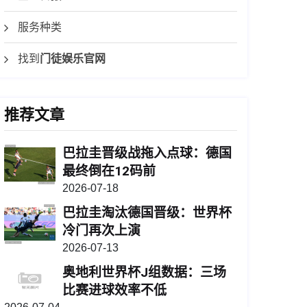
服务种类
找到
门徒娱乐官网
推荐文章
巴拉圭晋级战拖入点球：德国
最终倒在12码前
2026-07-18
巴拉圭淘汰德国晋级：世界杯
冷门再次上演
2026-07-13
奥地利世界杯J组数据：三场
比赛进球效率不低