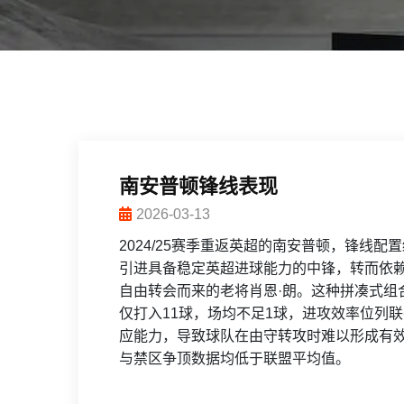
南安普顿锋线表现
2026-03-13
2024/25赛季重返英超的南安普顿，锋线
引进具备稳定英超进球能力的中锋，转而依
自由转会而来的老将肖恩·朗。这种拼凑式组
仅打入11球，场均不足1球，进攻效率位列
应能力，导致球队在由守转攻时难以形成有
与禁区争顶数据均低于联盟平均值。