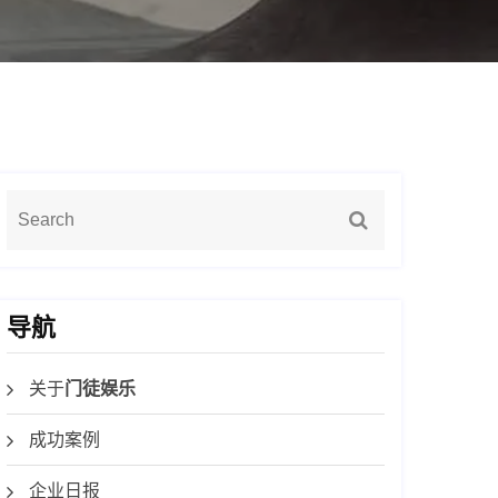
导航
关于
门徒娱乐
成功案例
企业日报