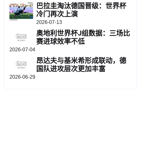
巴拉圭淘汰德国晋级：世界杯
冷门再次上演
2026-07-13
奥地利世界杯J组数据：三场比
赛进球效率不低
2026-07-04
昂达夫与基米希形成联动，德
国队进攻层次更加丰富
2026-06-29