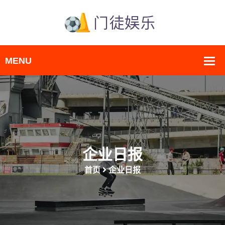
企业日报
首页
企业日报