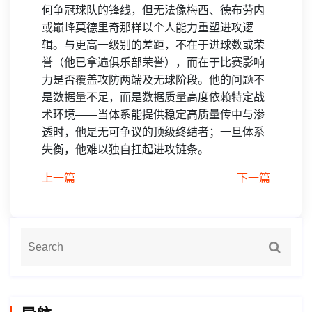
何争冠球队的锋线，但无法像梅西、德布劳内
或巅峰莫德里奇那样以个人能力重塑进攻逻
辑。与更高一级别的差距，不在于进球数或荣
誉（他已拿遍俱乐部荣誉），而在于比赛影响
力是否覆盖攻防两端及无球阶段。他的问题不
是数据量不足，而是数据质量高度依赖特定战
术环境——当体系能提供稳定高质量传中与渗
透时，他是无可争议的顶级终结者；一旦体系
失衡，他难以独自扛起进攻链条。
上一篇
下一篇