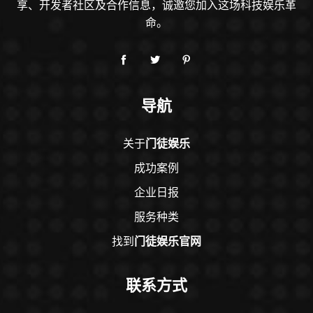
享、开发者社区及合作信息，诚邀您加入这场科技娱乐革
命。
导航
关于
门徒娱乐
成功案例
企业日报
服务种类
找到
门徒娱乐官网
联系方式