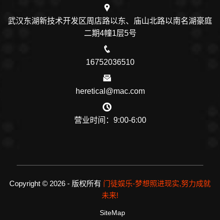
武汉东湖新技术开发区周店路以东、庙山北路以南名湖豪庭
二期4幢1层5号
16752036510
heretical@mac.com
营业时间：9:00-6:00
Copyright © 2026 - 版权所有
门徒娱乐-梦想照进现实,努力成就
未来!
SiteMap