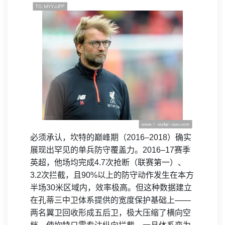
必须承认，坎特的巅峰期（2016–2018）确实
展现出罕见的单兵防守覆盖力。2016–17赛季
英超，他场均完成4.7次抢断（联赛第一）、
3.2次拦截，且90%以上的防守动作发生在本方
半场30米区域内，效率极高。但这种数据建立
在孔蒂三中卫体系提供的宽度保护基础上——
两名翼卫回收形成五后卫，极大压缩了横向空